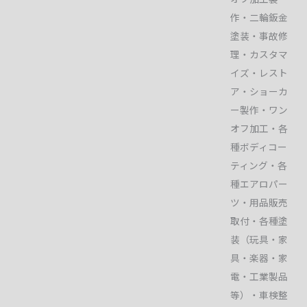
作・二輪鈑金
塗装・事故修
理・カスタマ
イズ・レスト
ア・ショーカ
ー製作・ワン
オフ加工・各
種ボディコー
ティング・各
種エアロパー
ツ・用品販売
取付・各種塗
装（玩具・家
具・楽器・家
電・工業製品
等）・車検整