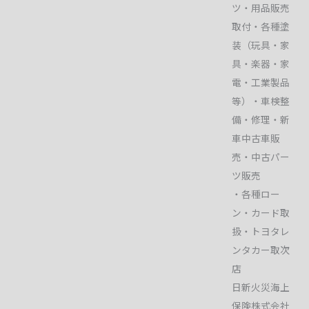
ツ・用品販売
取付・各種塗
装（玩具・家
具・楽器・家
電・工業製品
等）・車検整
備・修理・新
車中古車販
売・中古パー
ツ販売
・各種ロー
ン・カード取
扱・トヨタレ
ンタカー取次
店
日新火災海上
保険株式会社