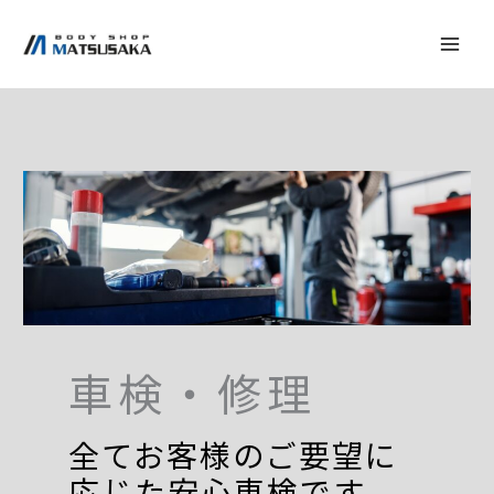
内
容
を
ス
キ
ッ
プ
車検・修理
全てお客様のご要望に
応じた安心車検です。