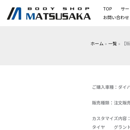
内
TOP
サー
容
お問い合わせ
を
ス
キ
ホーム
一覧
【
ッ
プ
ご購入車種：ダイハ
販売種類：注文販
カスタマイズ内容
タイヤ グラント