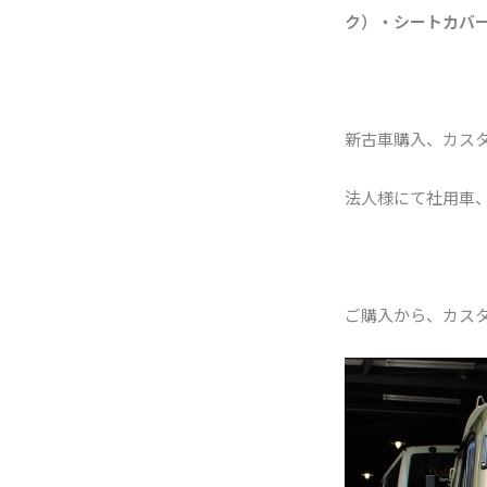
ク）・シートカバ
新古車購入、カス
法人様にて社用車
ご購入から、カス