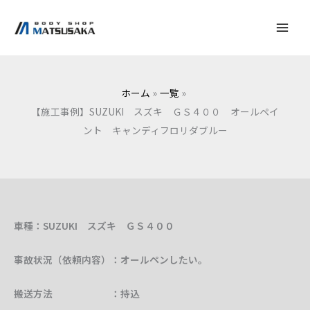
内
容
を
ス
キ
ホーム
一覧
ッ
【施工事例】SUZUKI スズキ ＧＳ４００ オールペイ
プ
ント キャンディフロリダブルー
車種：SUZUKI スズキ ＧＳ４００
事故状況（依頼内容）：オールペンしたい。
搬送方法 ：持込