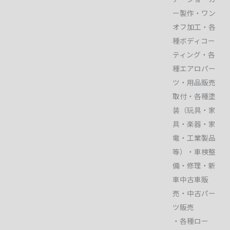
ー製作・ワン
オフ加工・各
種ボディコー
ティング・各
種エアロパー
ツ・用品販売
取付・各種塗
装（玩具・家
具・楽器・家
電・工業製品
等）・車検整
備・修理・新
車中古車販
売・中古パー
ツ販売
・各種ロー