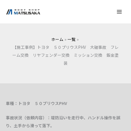
内
容
を
ス
キ
ホーム
一覧
ッ
【施工事例】トヨタ ５０プリウスPHV 大破事故 フレ
プ
ーム交換 リヤフェンダー交換 ミッション交換 鈑金塗
装
車種：トヨタ ５０プリウスPHV
事故状況（依頼内容）：堤防沿いを走行中、ハンドル操作を誤
り、土手から滑って落下。