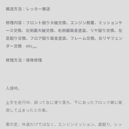
搬送方法：レッカー搬送
修理内容：フロント廻り大破交換、エンジン脱着、ミッションケ
ース交換、左側面大破交換、右側面鈑金塗装、リヤ廻り交換、左
足廻り交換、フロア廻り鈑金塗装、フレーム交換、左リヤフェン
ダー交換 etc,,,
修理方法：保険修理
入庫時。
土手を走行中、誤って左に滑り落ち、下にあったブロック塀に衝
突して止まったとの事。
案の定、外装だけではなく、エンジンミッション、底廻り、レッ