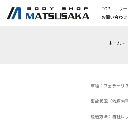
内
TOP
サー
容
お問い合わせ
を
ス
キ
ホーム
ッ
プ
車種：フェラーリ
事故状況（依頼内
搬送方法：自社レ