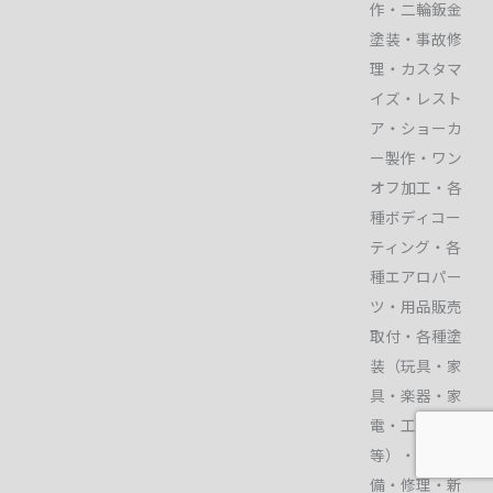
作・二輪鈑金
塗装・事故修
理・カスタマ
イズ・レスト
ア・ショーカ
ー製作・ワン
オフ加工・各
種ボディコー
ティング・各
種エアロパー
ツ・用品販売
取付・各種塗
装（玩具・家
具・楽器・家
電・工業製品
等）・車検整
備・修理・新