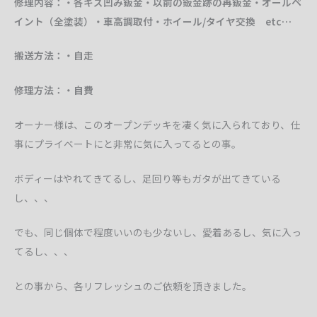
修理内容：・各キズ凹み鈑金・以前の鈑金跡の再鈑金・オールペ
イント（全塗装）・車高調取付・ホイール/タイヤ交換 etc…
搬送方法：・自走
修理方法：・自費
オーナー様は、このオープンデッキを凄く気に入られており、仕
事にプライベートにと非常に気に入ってるとの事。
ボディーはやれてきてるし、足回り等もガタが出てきている
し、、、
でも、同じ個体で程度いいのも少ないし、愛着あるし、気に入っ
てるし、、、
との事から、各リフレッシュのご依頼を頂きました。